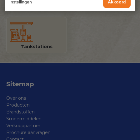
Instellingen
Akkoord
Industrie
Railroad
Tankstations
Sitemap
Over ons
Producten
Brandstoffen
Smeermiddelen
Verkooppartner
Brochure aanvragen
Contact