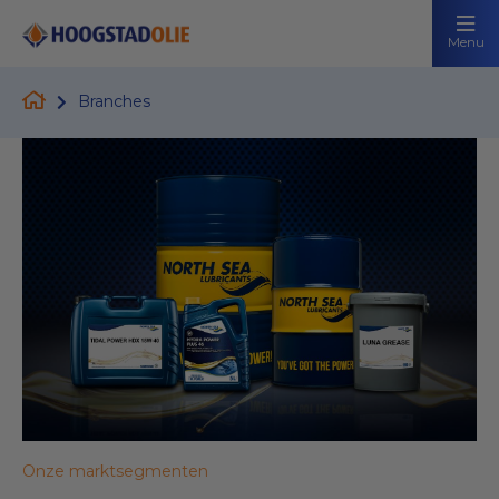
Menu
Branches
Onze marktsegmenten